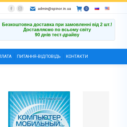
admin@spinor.in.ua
0
Facebook
Instagram
page
page
Безкоштовна доставка при замовленні від 2 шт.!
opens
opens
Доставляємо по всьому світу
in
in
90 днів тест-драйву
new
new
window
window
ПЛАТА
ПИТАННЯ-ВІДПОВІДЬ
КОНТАКТИ