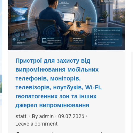
Пристрої для захисту від
випромінювання мобільних
телефонів, моніторів,
телевізорів, ноутбуків, Wi-Fi,
геопатогенних зон та інших
джерел випромінювання
statti
By
admin
09.07.2026
Leave a comment