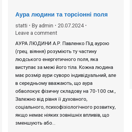
Аура людини та торсіонні поля
statti
By
admin
20.07.2024
Leave a comment
АУРА ЛЮДИНИ А.Р. Павленко Під аурою
(грец. віяння) розуміють ту частину
людського енергетичного поля, яка
виступає за межі його тіла. Кожна людина
має розмір аури суворо індивідуальний, але
в середньому вважають, що аура
обволокує фізичну складову на 70-100 см.,
Залежно від рівня її духовного,
соціального, психофізіологічного розвитку,
якщо немає ніяких зовнішніх впливів, що
зменшують або…