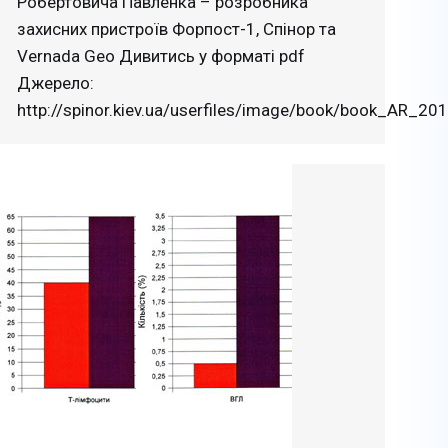
Робертовича Павленка – розробника
захисних пристроїв Форпост-1, Спінор та
Vernada Geo Дивитись у форматі pdf
Джерело:
http://spinor.kiev.ua/userfiles/image/book/book_AR_20