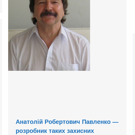
Анатолій Робертович Павленко —
розробник таких захисних