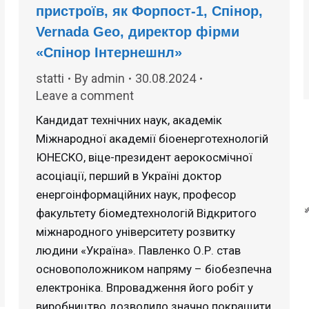
пристроїв, як Форпост-1, Спiнор,
Vernada Geo, директор фірми
«Спінор Інтернешнл»
statti
By
admin
30.08.2024
Leave a comment
Кандидат технічних наук, академік
Міжнародної академії біоенерготехнологій
ЮНЕСКО, віце-президент аерокосмічної
асоціації, перший в Україні доктор
енергоінформаційних наук, професор
факультету біомедтехнологій Відкритого
міжнародного університету розвитку
людини «Україна». Павленко О.Р. став
основоположником напряму – біобезпечна
електроніка. Впровадження його робіт у
виробництво дозволило значно покращити