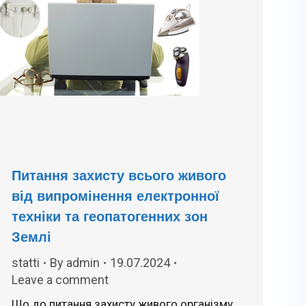
Питання захисту всього живого
від випромінення електронної
техніки та геопатогенних зон
Землі
statti
By
admin
19.07.2024
Leave a comment
Що до питання захисту живого організму