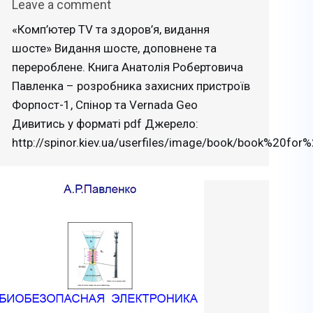
Leave a comment
«Комп’ютер TV та здоров’я, видання
шосте» Видання шосте, доповнене та
перероблене. Книга Анатолія Робертовича
Павленка – розробника захисних пристроїв
Форпост-1, Спінор та Vernada Geo
Дивитись у форматі pdf Джерело:
http://spinor.kiev.ua/userfiles/image/book/book%20for%