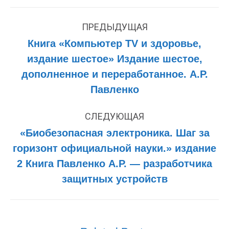
Навигация
по
ПРЕДЫДУЩАЯ
записям
Книга «Компьютер TV и здоровье,
издание шестое» Издание шестое,
Предыдущая
дополненное и переработанное. А.Р.
запись:
Павленко
СЛЕДУЮЩАЯ
«Биобезопасная электроника. Шаг за
горизонт официальной науки.» издание
Следующая
2 Книга Павленко А.Р. — разработчика
запись:
защитных устройств